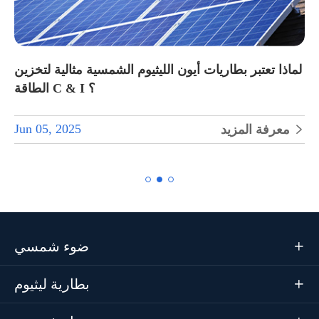
لماذا تعتبر بطاريات أيون الليثيوم الشمسية مثالية لتخزين
الطاقة C & I ؟
Jun 05, 2025
معرفة المزيد


ضوء شمسي

بطارية ليثيوم
