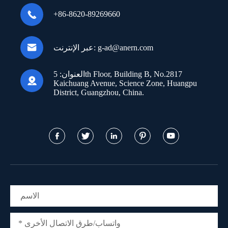

+86-8620-89269660

g-ad@anern.com
عبر الإنترنت:
العنوان:
5th Floor, Building B, No.2817

Kaichuang Avenue, Science Zone, Huangpu
District, Guangzhou, China.




