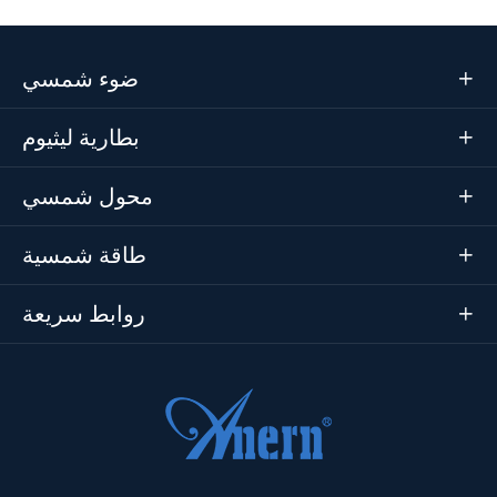
ضوء شمسي

بطارية ليثيوم

محول شمسي

طاقة شمسية

روابط سريعة
