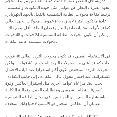
قد يتساءل البعض عما إذا كانت كفاءة العاكس مرتبطة بحجم
الجهد. بصرف النظر عن عوامل مثل جودة المكونات والتصميم ،
ترتبط كفاءة محولات الطاقة الشمسية بالفعل بالجهد الكهربائي.
عموما ، محولات الجهد العالي (ه. ز. ، 48V) عادة ما تكون أكثر
كفاءة لأنها تسمح بانخفاض التيار وفقدان الطاقة أقل. ومع ذلك ،
يمكن أن تكون محولات الطاقة الشمسية 24 فولت و 48 فولت
محولات شمسية عالية الكفاءة.
في الاستخدام العملي ، قد تكون محولات التردد العالي 48 فولت
ذات كفاءة أعلى من محولات التردد المنخفض 48 فولت ، ولكن
محولات التردد المنخفض تكون أكثر استقرارًا عند قيادة الأحمال
الاستقرائية. عند اختيار محول عالي الكفاءة ، إلى جانب الكفاءة ،
يجب أيضًا مراعاة عوامل أخرى مثل استقرار العاكس وقوة
النظام الشمسي ومتطلبات الحمل وفعالية التكلفة. Itيُنصح
باستشارة المهنيين أو المهندسين في مجال الطاقة الشمسية
لضمان أن العاكس المختار هو الأنسب لاحتياجاتك المحددة.
سابق:
كيفية اختيار وحدة تحكم الطاقة الشمسية MPPT