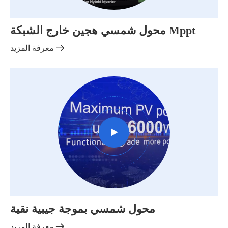
محول شمسي هجين خارج الشبكة Mppt

معرفة المزيد

محول شمسي بموجة جيبية نقية

معرفة المزيد