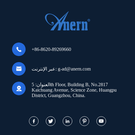

+86-8620-89269660

g-ad@anern.com
عبر الإنترنت:
العنوان:
5th Floor, Building B, No.2817

Kaichuang Avenue, Science Zone, Huangpu
District, Guangzhou, China.




