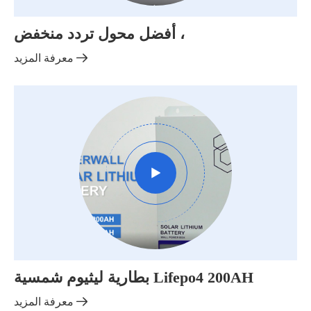
أفضل محول تردد منخفض ،

معرفة المزيد

بطارية ليثيوم شمسية Lifepo4 200AH

معرفة المزيد