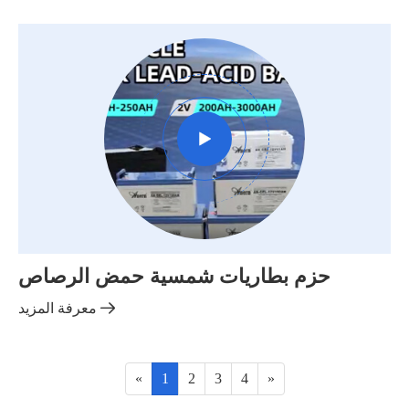

حزم بطاريات شمسية حمض الرصاص

معرفة المزيد
«
1
2
3
4
»