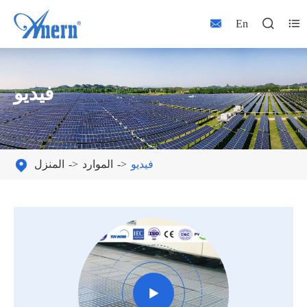



En
فيديو
فيديو
الموارد
المنزل

