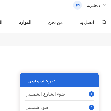
الانجليزية


اتصل بنا
من نحن
الموارد
ال

محول طاقة شمسية من سلسلة ،
مصباح شارع شمسي الكل في واحد حاصل على براءة اختراع (SLV2)
محول طاقة شمسية من السلسلة ، ، من
بطارية ليثيوم محمولة على الحائط سلسلة AN-LPB-Npro 48V200AH
بطارية fepo4
/3200 - 翻译中...
بطارية ليثيوم محمولة على الحائط
ضوء شمسي
ضوء الشارع الشمسي

ضوء شمسي
