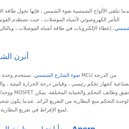
دما تتلقى الألواح الشمسية ضوء الشمس ، فإنها تحول طاقة ال
التأثير الكهروضوئي لأشباه الموصلات ، حيث تصطدم الفو
مسي
، إعطاء الإلكترونات في طاقة أشباه الموصلات ، وبالتالي
أنرن الشم
ضوء الشارع الشمسي
. تستخدم وحدة تحكم MCU من
صناعية كجهاز تحكم رئيسي ، وقياس درجة الحرارة البيئية ، وا
ووحدات الخل
لوحدة التحكم منع البطارية من التفريغ الزائد. عندما يكون شحن
الطاقة للحمل (مثل مصابيح LED) لمنع الإفراط في تفريغ البطارية وإطالة عمر البطارية.
مبدأ اختيار ووظيفة البطاريات في أضواء الشوارع الشمسية Anern