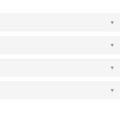



