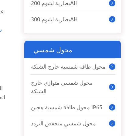
بطارية ليثيوم 200AH

عن
بطارية ليثيوم 300AH

ش
محول شمسي
محول طاقة شمسية خارج الشبكة

محول شمسي متوازي خارج
ال

الشبكة
محول طاقة شمسية هجين IP65

محول شمسي منخفض التردد
