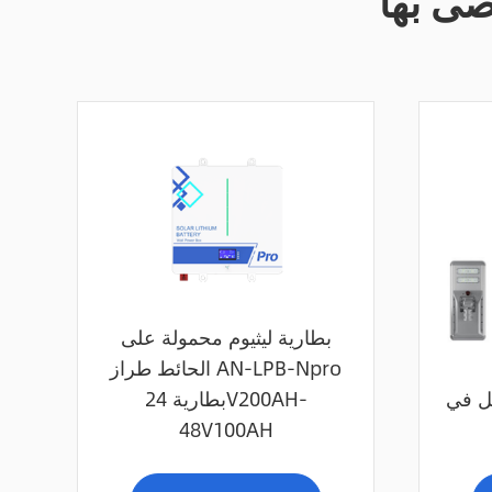
صى بها
بطارية ليثيوم محمولة على
الحائط طراز AN-LPB-Npro
ل في
بطارية 24V200AH-
48V100AH