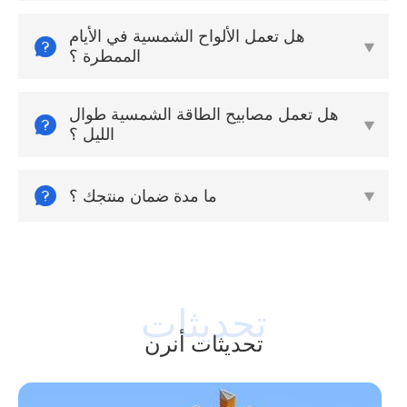
هل تعمل الألواح الشمسية في الأيام


الممطرة ؟
هل تعمل مصابيح الطاقة الشمسية طوال


الليل ؟

ما مدة ضمان منتجك ؟

تحديثات أنرن