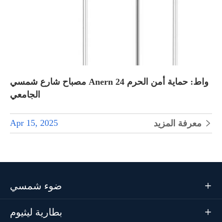
مصباح شارع شمسي Anern 24 واط: حماية أمن الحرم
الجامعي
Apr 15, 2025
معرفة المزيد

ضوء شمسي

بطارية ليثيوم
