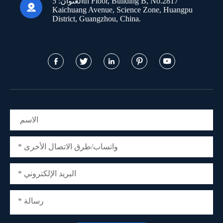
العنوان:
5th Floor, Building B, No.2817

Kaichuang Avenue, Science Zone, Huangpu
District, Guangzhou, China.




