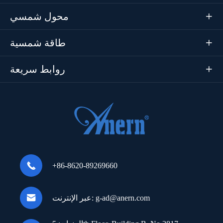
محول شمسي

طاقة شمسية

روابط سريعة


+86-8620-89269660

g-ad@anern.com
عبر الإنترنت: