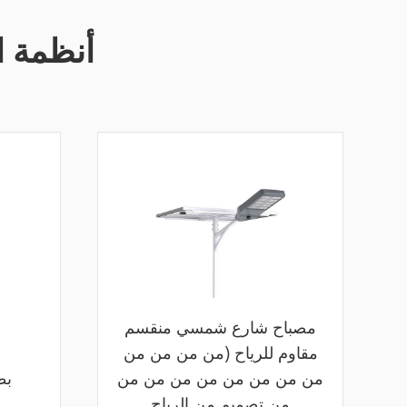
أنظمة ا
مصباح شارع شمسي منقسم
مقاوم للرياح (من من من من
من من من من من من من من
بط
من تصميم من الرياح