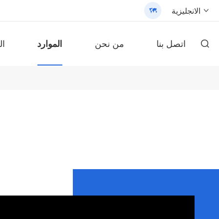
الانجليزية


اتصل بنا
من نحن
الموارد
ال

محول طاقة شمسية من سلسلة ،
مصباح شارع شمسي الكل في واحد حاصل على براءة اختراع (SLV2)
محول طاقة شمسية من السلسلة ، ، من
بطارية ليثيوم محمولة على الحائط سلسلة AN-LPB-Npro 48V200AH
بطارية fepo4
/3200 - 翻译中...
بطارية ليثيوم محمولة على الحائط