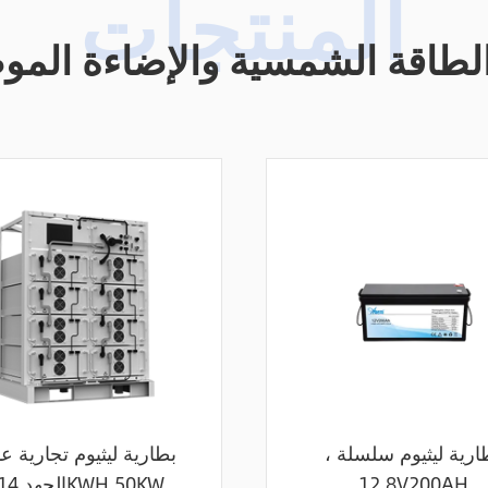
لطاقة الشمسية والإضاءة المو
ارية ليثيوم سلسلة ،
بطارية ليثيوم تجارية عا
12.8V200AH
الجهد 114KWH 50KW