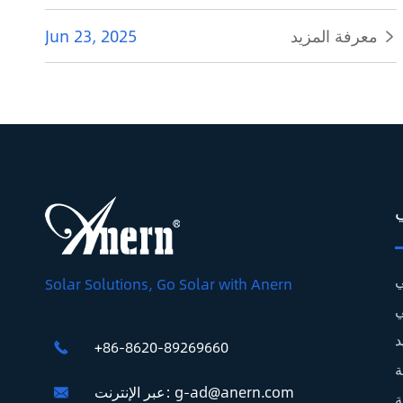
معرفة المزيد
Jun 23, 2025

ي
Solar Solutions, Go Solar with Anern
د
+86-8620-89269660

ة
g-ad@anern.com
عبر الإنترنت:

ة