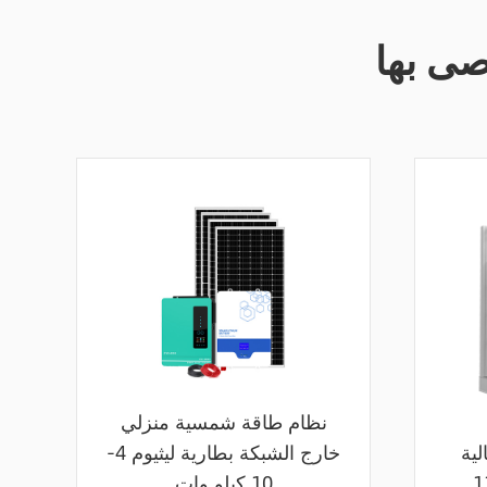
صى بها
نظام طاقة شمسية منزلي
لية
خارج الشبكة بطارية ليثيوم 4-
10 كيلو وات