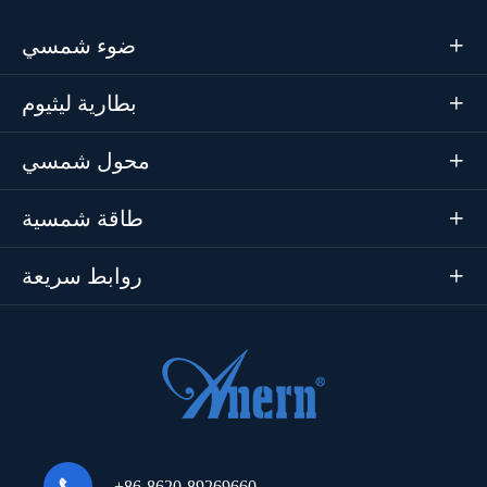
ضوء شمسي

بطارية ليثيوم

محول شمسي

طاقة شمسية

روابط سريعة


+86-8620-89269660