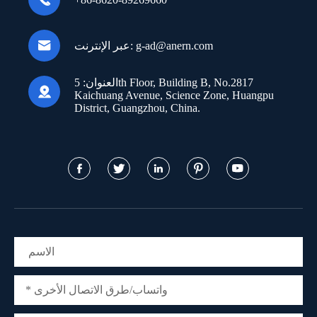

g-ad@anern.com
عبر الإنترنت:
العنوان:
5th Floor, Building B, No.2817

Kaichuang Avenue, Science Zone, Huangpu
District, Guangzhou, China.




