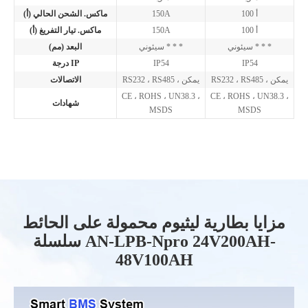
100 أ
150A
ماكس. الشحن الحالي (أ)
100 أ
150A
ماكس. تيار التفريغ (أ)
سيئوني * * *
سيئوني * * *
البعد (مم)
IP54
IP54
درجة IP
RS232 ، RS485 ، يمكن
RS232 ، RS485 ، يمكن
الاتصالات
CE ، ROHS ، UN38.3 ،
CE ، ROHS ، UN38.3 ،
شهادات
MSDS
MSDS
مزايا بطارية ليثيوم محمولة على الحائط
سلسلة AN-LPB-Npro 24V200AH-
48V100AH