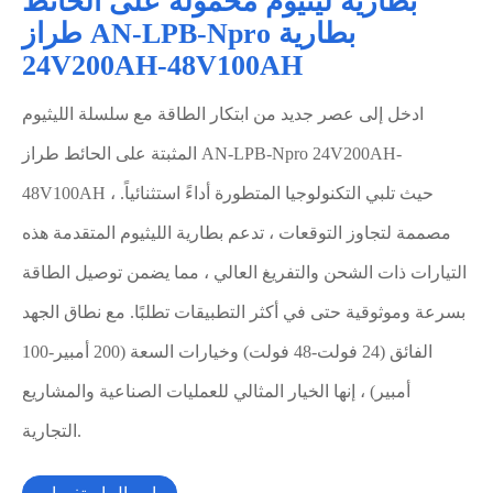
بطارية ليثيوم محمولة على الحائط
طراز AN-LPB-Npro بطارية
24V200AH-48V100AH
ادخل إلى عصر جديد من ابتكار الطاقة مع سلسلة الليثيوم
المثبتة على الحائط طراز AN-LPB-Npro 24V200AH-
48V100AH ، حيث تلبي التكنولوجيا المتطورة أداءً استثنائياً.
مصممة لتجاوز التوقعات ، تدعم بطارية الليثيوم المتقدمة هذه
التيارات ذات الشحن والتفريغ العالي ، مما يضمن توصيل الطاقة
بسرعة وموثوقية حتى في أكثر التطبيقات تطلبًا. مع نطاق الجهد
الفائق (24 فولت-48 فولت) وخيارات السعة (200 أمبير-100
أمبير) ، إنها الخيار المثالي للعمليات الصناعية والمشاريع
التجارية.