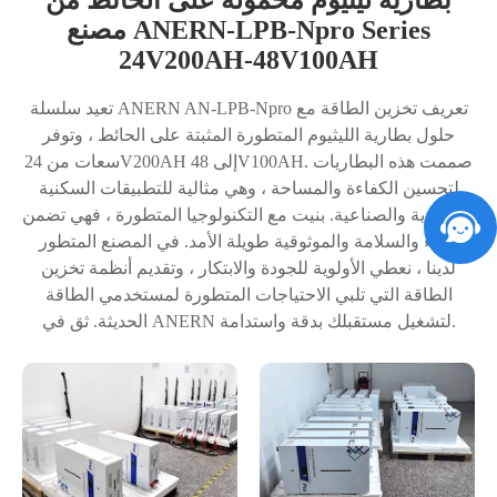
مصنع ANERN-LPB-Npro Series
24V200AH-48V100AH
تعيد سلسلة ANERN AN-LPB-Npro تعريف تخزين الطاقة مع
حلول بطارية الليثيوم المتطورة المثبتة على الحائط ، وتوفر
سعات من 24V200AH إلى 48V100AH. صممت هذه البطاريات
لتحسين الكفاءة والمساحة ، وهي مثالية للتطبيقات السكنية
والتجارية والصناعية. بنيت مع التكنولوجيا المتطورة ، فهي تضمن
الأداء والسلامة والموثوقية طويلة الأمد. في المصنع المتطور
لدينا ، نعطي الأولوية للجودة والابتكار ، وتقديم أنظمة تخزين
الطاقة التي تلبي الاحتياجات المتطورة لمستخدمي الطاقة
الحديثة. ثق في ANERN لتشغيل مستقبلك بدقة واستدامة.