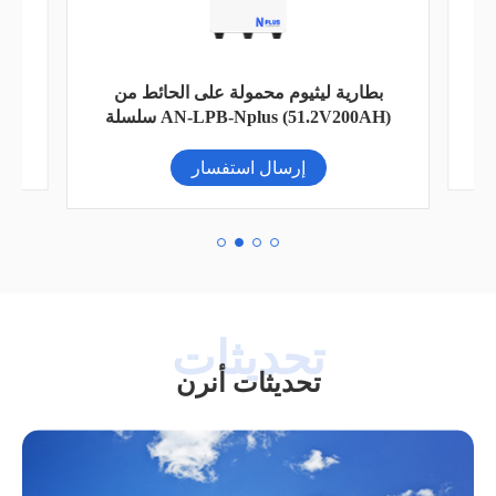
لة
ب
بطارية ليثيوم محمولة على الحائط من
سل
سلسلة AN-LPB-Nplus (51.2V200AH)
إرسال استفسار
تحديثات أنرن