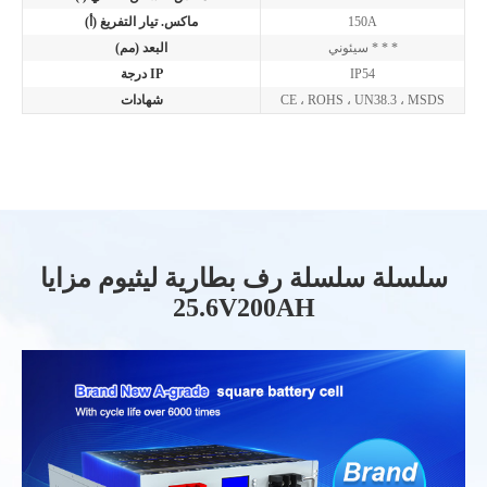
150A
ماكس. تيار التفريغ (أ)
سيئوني * * *
البعد (مم)
IP54
درجة IP
CE ، ROHS ، UN38.3 ، MSDS
شهادات
سلسلة سلسلة رف بطارية ليثيوم مزايا
25.6V200AH