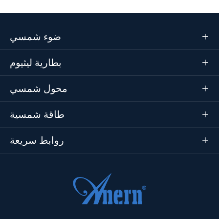
ضوء شمسي

بطارية ليثيوم

محول شمسي

طاقة شمسية

روابط سريعة
