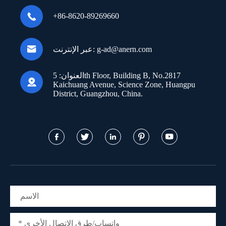

+86-8620-89269660

g-ad@anern.com
عبر الإنترنت:
العنوان:
5th Floor, Building B, No.2817

Kaichuang Avenue, Science Zone, Huangpu
District, Guangzhou, China.




