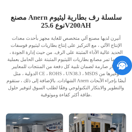
مصنع Anern سلسلة رف بطارية ليثيوم
نوع 25.6V200AH
أنيرن لديها مصنع آلي متخصص للغاية مجهز بأحدث معدات
الإنتاج الآلي ، مع التركيز على إنتاج بطاريات ليثيوم فوسفات
الحديد عالية الأداء المثبتة على الرف. من حيث إدارة الجودة ،
عادة ما تمر مصانع بطاريات الليثيوم المثبتة على الحامل بعملية
اختبار صارمة لضمان تلبية كل دفعة من المنتجات للمعايير
الدولية ، مثل CE ، ROHS ، UN38.3 ، MSDS وغيرها من
الشهادات. بالإضافة إلى ذلك ، ستقوم Anern أيضًا بإجراء الأبحاث
والتطوير والابتكار التكنولوجي وفقًا لطلب السوق لتوفير حلول
طاقة أكثر كفاءة وموثوقية.