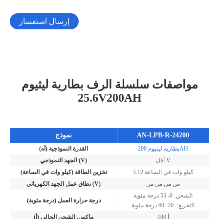
إرسال استفسار
مواصفات سلسلة الرف بطارية ليثيوم
25.6V200AH
AN-LPB-R-24200
نموذج
بطارية ليثيوم 200AH
القدرة النموذجية (آه)
أقل V
الجهد النموذجي (V)
5.12 كيلو وات في الساعة
تخزين الطاقة (كيلو وات في الساعة)
من من من من
نطاق عمل الجهد الكهربائي (V)
الشحن: 0- 55 درجة مئوية
درجة حرارة العمل (درجة مئوية)
التفريغ: -20- 60 درجة مئوية
100 أ
ماكس. الشحن الحالي (أ)