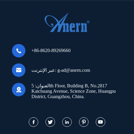

+86-8620-89269660

g-ad@anern.com
عبر الإنترنت:
العنوان:
5th Floor, Building B, No.2817

Kaichuang Avenue, Science Zone, Huangpu
District, Guangzhou, China.




