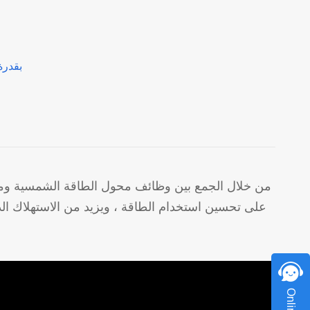
محول شمسي هجين من سلسلة EVO بقدرة 3.6 كيلو وات-2
من خلال الجمع بين وظائف محول الطاقة الشمسية ومح
على تحسين استخدام الطاقة ، ويزيد من الاستهلاك الذات