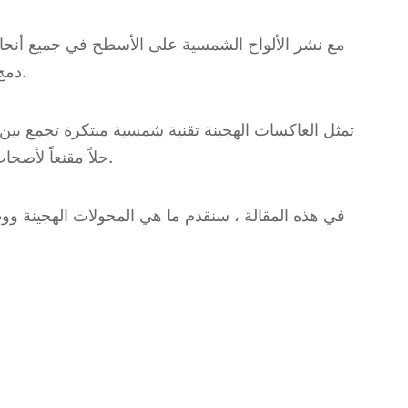
مع نشر الألواح الشمسية على الأسطح في جميع أنحاء ا
دمج الألواح الشمسية والبطاريات وشبكة الطاقة التقليدية ، مما يتيح لها العمل بشكل متناغم بدلاً من العمل بشكل مستقل.
تمثل العاكسات الهجينة تقنية شمسية مبتكرة تجمع بين
حلاً مقنعاً لأصحاب المنازل الذين يسعون إلى تنفيذ نظام طاقة شمسية يستوعب التحسينات المستقبلية ، مثل دمج نظام تخزين البطارية.
في هذه المقالة ، سنقدم ما هي المحولات الهجينة ووظا