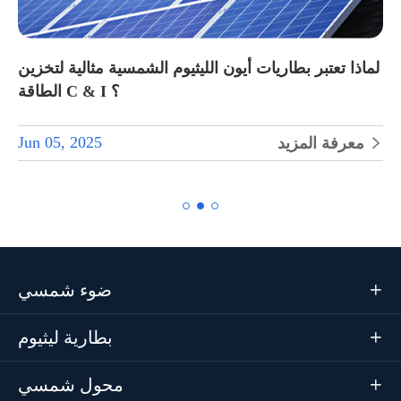
لماذا تعتبر بطاريات أيون الليثيوم الشمسية مثالية لتخزين
الطاقة C & I ؟
Jun 05, 2025
معرفة المزيد


ضوء شمسي

بطارية ليثيوم

محول شمسي
