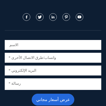




