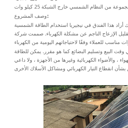
وعة من النظام الشمسي خارج الشبكة 25 كيلو وات
وصف المشروع:
ك أراد هذا الفندق في نيجيريا استخدام الطاقة الشمسية
اج الناجم عن مشكلة الكهرباء. صممت شركة Anern نظام توليد طاقة شمسية خارج الشبكة
 وقت البيع وتسليم البضائع كما هو مقرر. يمكن للطاقة
ء ، والأضواء الكهربائية وغيرها من الأجهزة ، ولا داعي