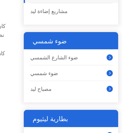
مشاريع إضاءة ليد
كان
ضوء شمسي
كان
ضوء الشارع الشمسي

ضوء شمسي

مصباح ليد

بطارية ليثيوم